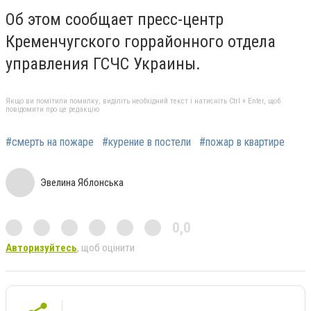
Об этом сообщает пресс-центр
Кременчугского горрайонного отдела
управления ГСЧС Украины.
Якщо ви помітили помилку, виділіть необхідний текст і натисніть Ctrl + Enter, щоб
повідомити про це редакцію
#смерть на пожаре
#курение в постели
#пожар в квартире
Эвелина Яблонська
0,0
Авторизуйтесь
, щоб оцінити