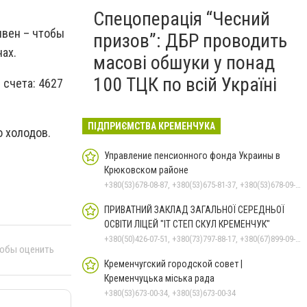
Спецоперація “Чесний
ивен – чтобы
призов”: ДБР проводить
ах.
масові обшуки у понад
100 ТЦК по всій Україні
счета: 4627
ПІДПРИЄМСТВА КРЕМЕНЧУКА
о холодов.
Управление пенсионного фонда Украины в
Крюковском районе
+380(53)678-08-87, +380(53)675-81-37, +380(53)678-09-01, +380(53)675-81-32, +380(53)675-81-40, +380(53)675-81-33, +380(53)675-81-38, +380(53)675-81-31
ПРИВАТНИЙ ЗАКЛАД ЗАГАЛЬНОЇ СЕРЕДНЬОЇ
ОСВІТИ ЛІЦЕЙ "ІТ СТЕП СКУЛ КРЕМЕНЧУК"
+380(50)426-07-51, +380(73)797-88-17, +380(67)899-09-16
тобы оценить
Кременчугский городской совет |
Кременчуцька міська рада
+380(53)673-00-34, +380(53)673-00-34