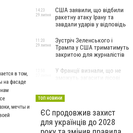
США заявили, що відбили
14:23
29 липня
ракетну атаку Ірану та
завдали ударів у відповідь
Зустріч Зеленського і
11:20
29 липня
Трампа у США триматимуть
закритою для журналістів
У Франції визнали, що не
12:50
ается в том,
27 липня
зможуть загасити лісові
ы на фасаде
пожежі біля Бордо до осені
инам
все
ТОП НОВИНИ
азки, мечты и
ЄС продовжив захист
своей
для українців до 2028
року та змінив правила