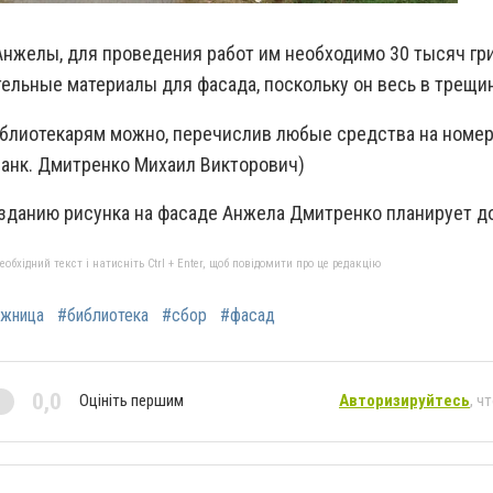
нжелы, для проведения работ им необходимо 30 тысяч гр
тельные материалы для фасада, поскольку он весь в трещин
блиотекарям можно, перечислив любые средства на номер 
Банк. Дмитренко Михаил Викторович)
зданию рисунка на фасаде Анжела Дмитренко планирует д
бхідний текст і натисніть Ctrl + Enter, щоб повідомити про це редакцію
жница
#библиотека
#сбор
#фасад
0,0
Оцініть першим
Авторизируйтесь
, ч