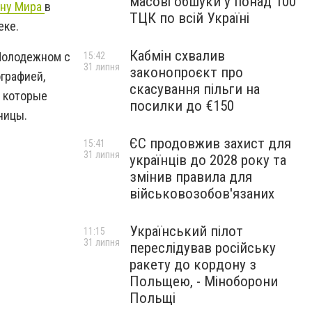
масові обшуки у понад 100
ену Мира
в
ТЦК по всій Україні
еке.
Кабмін схвалив
 Молодежном с
15:42
31 липня
законопроєкт про
графией,
скасування пільги на
, которые
посилки до €150
ницы.
ЄС продовжив захист для
15:41
31 липня
українців до 2028 року та
змінив правила для
військовозобов'язаних
Український пілот
11:15
31 липня
переслідував російську
ракету до кордону з
Польщею, - Міноборони
Польщі