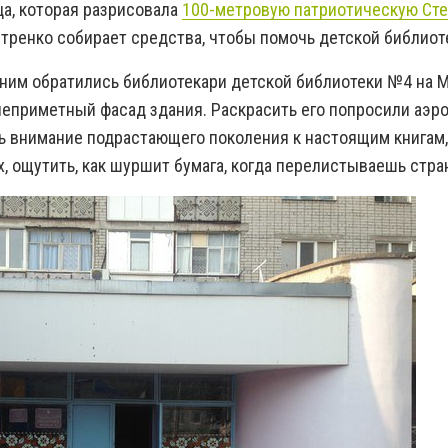
а, которая разрисовала
100-метровую патриотическую Ст
тренко собирает средства, чтобы помочь детской библиот
 ним обратились библиотекари детской библиотеки №4 на
неприметный фасад здания. Раскрасить его попросили аэро
ь внимание подрастающего поколения к настоящим книгам
, ощутить, как шуршит бумага, когда перелистываешь стра