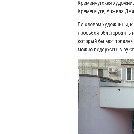
Кременчугская художниц
Кременчуге, Анжела Дми
По словам художницы, к
просьбой облагородить 
который бы мог привлеч
можно подержать в руках