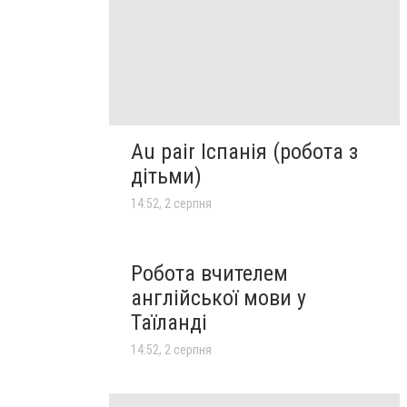
Au pair Іспанія (робота з
дітьми)
14:52, 2 серпня
Робота вчителем
англійської мови у
Таїланді
14:52, 2 серпня