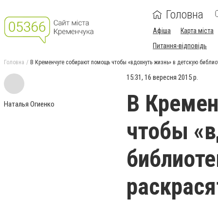
Головна
Афіша
Карта міста
Питання-відповідь
Головна
В Кременчуге собирают помощь чтобы «вдохнуть жизнь» в детскую библио
15:31, 16 вересня 2015 р.
В Кремен
Наталья Огиенко
чтобы «в
библиоте
раскрася