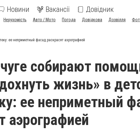
Новини
Вакансії
Довідник
Нерухомість
Авто / Мото
Погода
Довідкова
Дозвілля
Фот
теку: ее неприметный фасад раскрасят аэрографией
чуге собирают помощ
дохнуть жизнь» в дет
ку: ее неприметный ф
т аэрографией