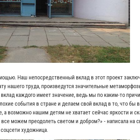
омощью. Наш непосредственный вклад в этот проект заключ
ату нашего труда, произведутся значительные метаморфоз
 вклад каждого имеет значение, ведь мы по каким-то прич
охие события в стране и делаем свой вклад в то, что бы 
е, а возможно нашим детям не хватает сейчас яркости и ск
ы все можем преодолеть светом и добром?» - написала на 
 соцсети художница.