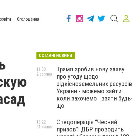
озвіти
Оголошення
ОСТАННІ НОВИНИ
ь
Трамп зробив нову заяву
11:00
2 серпня
про угоду щодо
скую
рідкісноземельних ресурсів
України - можемо зайти
асад
коли захочемо і взяти будь-
що
Спецоперація “Чесний
18:22
31 липня
призов”: ДБР проводить