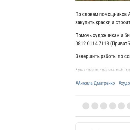
По словам помощников А
закупить краски и строи
Помочь художникам и би
0812 0114 7118 (Приват
Завершить работы по со
Якщо ви помітили помилку, виділіть нео
#Анжела Дмитренко
#худо