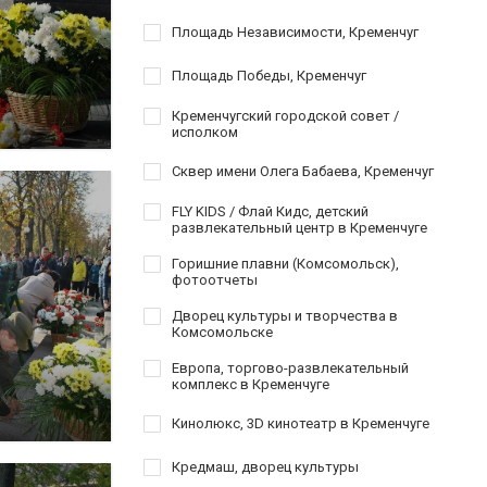
Площадь Независимости, Кременчуг
Площадь Победы, Кременчуг
Кременчугский городской совет /
исполком
Сквер имени Олега Бабаева, Кременчуг
FLY KIDS / Флай Кидс, детский
развлекательный центр в Кременчуге
Горишние плавни (Комсомольск),
фотоотчеты
Дворец культуры и творчества в
Комсомольске
Европа, торгово-развлекательный
комплекс в Кременчуге
Кинолюкс, 3D кинотеатр в Кременчуге
Кредмаш, дворец культуры