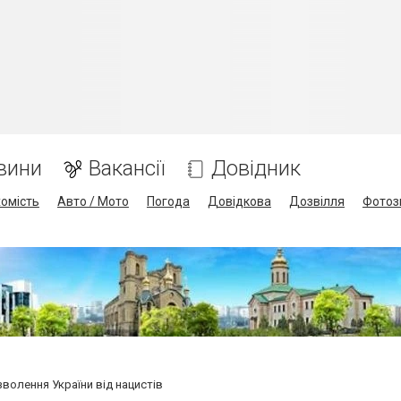
вини
Вакансії
Довідник
омість
Авто / Мото
Погода
Довідкова
Дозвілля
Фотоз
зволення України від нацистів