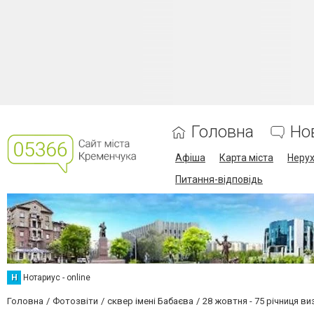
Головна
Но
Афіша
Карта міста
Нерух
Питання-відповідь
Н
Нотариус - online
Головна
Фотозвіти
сквер імені Бабаєва
28 жовтня - 75 річниця ви