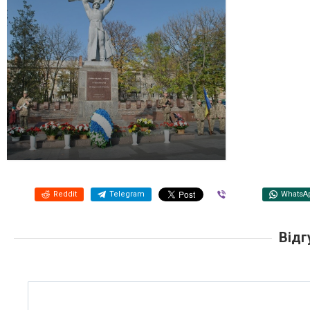
Reddit
Telegram
Viber
WhatsA
Відг