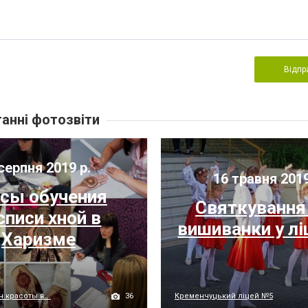
Відпр
анні фотозвіти
серпня 2019 р.
16 травня 2019
сы обучения
Святкування
списи хной в
вишиванки у лі
Харизме
36
 красоты в...
Кременчуцький ліцей №5