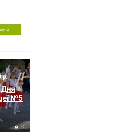
авити
 р.
 Дня
цеї №5
49