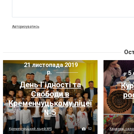
Авторизуватись
Ост
21 листопада 2019
р.
5 
День Гідності та
Кур
Свободи в
ро
Кременчуцькому ліцеї
№5
52
Кременчуцький ліцей №5
Харизма, салон