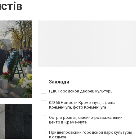
истів
Заклади
ГДК, Городской дворец культуры
05366 Новости Кременчуга, афиша
Кременчуга, фото Кременчуга
Острів розваг, сімейно-розважальний
центр в Кременчуге
Приднепровский городской парк культуры
и отдыха