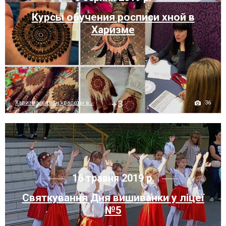
Курсы обучения росписи хной в
Харизме
36
Харизма, салон красоты в...
16 травня 2019 р.
Святкування Дня вишиванки у ліцеї
№5