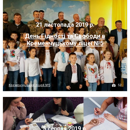
21 листопада 2019 р.
День Гідності та Свободи в
Кременчуцькому ліцеї №5
52
Кременчуцький ліцей №5
5 серпня 2019 р.