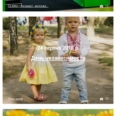
12
FILMAX | Филмакс, мережа...
24 серпня 2018 р.
День независимости
73
Парк мира