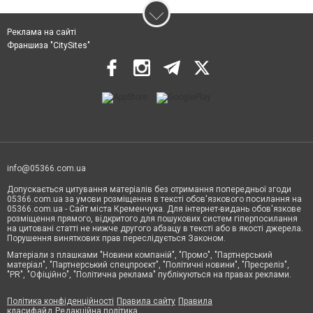
Реклама на сайті
Франшиза "CitySites"
info@05366.com.ua
Допускається цитування матеріалів без отримання попередньої згоди
05366.com.ua за умови розміщення в тексті обов'язкового посилання на
05366.com.ua - Сайт міста Кременчука. Для інтернет-видань обов'язкове
розміщення прямого, відкритого для пошукових систем гіперпосилання
на цитовані статті не нижче другого абзацу в тексті або в якості джерела.
Порушення виняткових прав переслідується Законом.
Матеріали з плашками "Новини компаній", "Промо", "Партнерський
матеріал", "Партнерський спецпроєкт", "Політичні новини", "Пресреліз",
"PR", "Офіційно", "Політична реклама" публікуються на правах реклами.
Політика конфіденційності
Правила сайту
Правила
класифайд
Редакційна політика