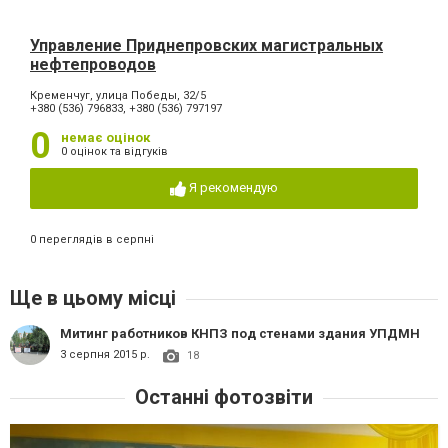
Управление Приднепровских магистральных
нефтепроводов
Кременчуг, улица Победы, 32/5
+380 (536) 796833, +380 (536) 797197
0
немає оцінок
0 оцінок та відгуків
Я рекомендую
0 переглядів в серпні
Ще в цьому місці
Митинг работников КНПЗ под стенами здания УПДМН
3 серпня 2015 р.
18
Останні фотозвіти