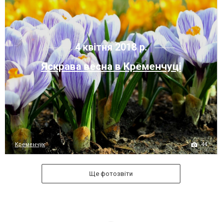
4 квітня 2018 р.
Яскрава весна в Кременчуці
44
Кременчук
Ще фотозвіти