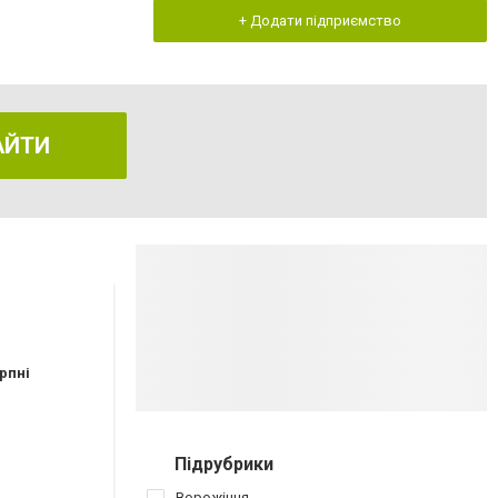
+ Додати підприємство
АЙТИ
рпні
Підрубрики
Ворожіння