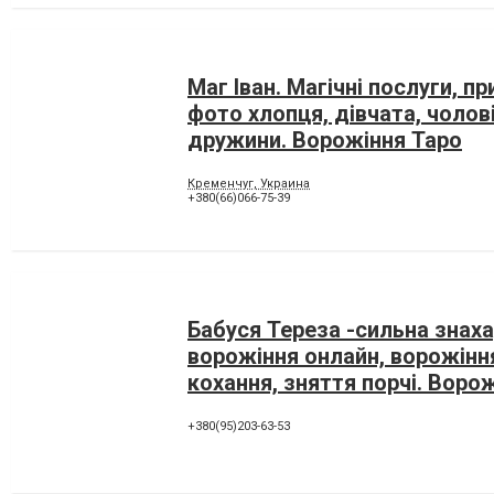
Маг Іван. Магічні послуги, п
фото хлопця, дівчата, чолові
дружини. Ворожіння Таро
Кременчуг, Украина
+380(66)066-75-39
Бабуся Тереза -сильна знаха
ворожіння онлайн, ворожінн
кохання, зняття порчі. Воро
+380(95)203-63-53