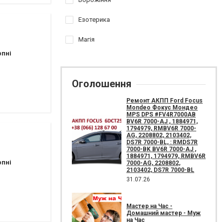
Езотерика
Магія
рпні
Оголошення
Ремонт АКПП Ford Focus
Mondeo Фокус Мондео
MPS DPS #FV4R7000AB
BV6R 7000-AJ , 1884971,
1794979, RMBV6R 7000-
AG, 2208802, 2103402,
DS7R 7000-BL, : RMDS7R
7000-BK BV6R 7000-AJ ,
1884971, 1794979, RMBV6R
рпні
7000-AG, 2208802,
2103402, DS7R 7000-BL
31.07.26
Мастер на Час -
Домашний мастер - Муж
на Час