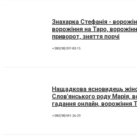
Знахарка Стефанія - ворожін
ворожіння на Таро, ворожінн
приворот, зняття порчі
+380(98)397-83-15
Нащадкова ясновидець жін
Слов'янського роду Марія, в
гадання онлайн, ворожіння 
+380(98)941-26-29