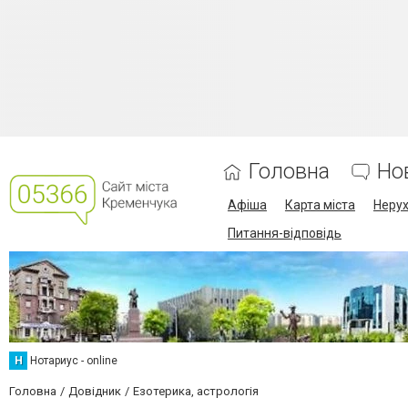
Головна
Но
Афіша
Карта міста
Нерух
Питання-відповідь
Н
Нотариус - online
Головна
Довідник
Езотерика, астрологія