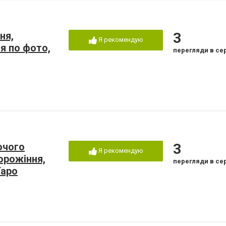
ня,
3
Я рекомендую
я по фото,
перегляди в се
очого
3
Я рекомендую
орожіння,
перегляди в се
Таро