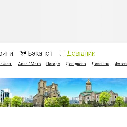
вини
Вакансії
Довідник
омість
Авто / Мото
Погода
Довідкова
Дозвілля
Фотоз