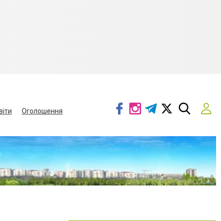
віти
Оголошення