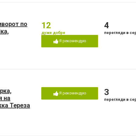
риворот по
12
4
ка,
дуже добре
перегляди в се
Я рекомендую
рка,
3
Я рекомендую
я на
перегляди в се
жка Тереза