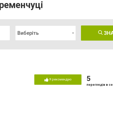
Кременчуці
Виберіть
ЗН
5
Я рекомендую
переглядів в се