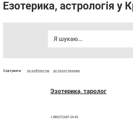
Езотерика, астрологія у 
Сортувати:
за рейтингом
за переглядами
Эзотерика, таролог
+380(97)687-24-45