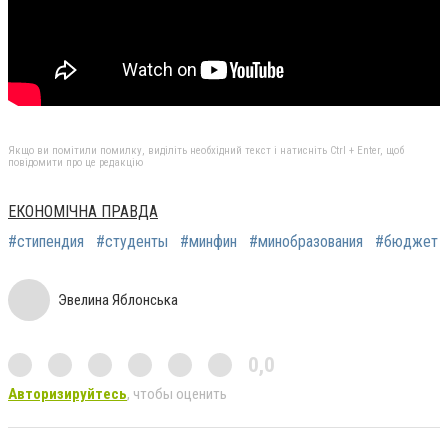
Якщо ви помітили помилку, виділіть необхідний текст і натисніть Ctrl + Enter, щоб
повідомити про це редакцію
ЕКОНОМІЧНА ПРАВДА
#стипендия
#студенты
#минфин
#минобразования
#бюджет
Эвелина Яблонська
0,0
Авторизируйтесь
, чтобы оценить