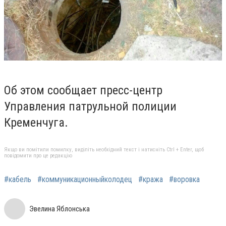
Об этом сообщает пресс-центр
Управления патрульной полиции
Кременчуга.
Якщо ви помітили помилку, виділіть необхідний текст і натисніть Ctrl + Enter, щоб
повідомити про це редакцію
#кабель
#коммуникационныйколодец
#кража
#воровка
Эвелина Яблонська