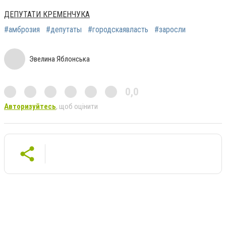
ДЕПУТАТИ КРЕМЕНЧУКА
#амброзия
#депутаты
#городскаявласть
#заросли
Эвелина Яблонська
0,0
Авторизуйтесь
, щоб оцінити