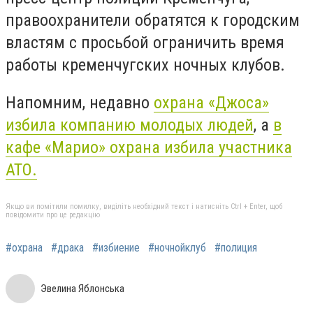
правоохранители обратятся к городским
властям с просьбой ограничить время
работы кременчугских ночных клубов.
Напомним, недавно
охрана «Джоса»
избила компанию молодых людей
, а
в
кафе «Марио» охрана избила участника
АТО.
Якщо ви помітили помилку, виділіть необхідний текст і натисніть Ctrl + Enter, щоб
повідомити про це редакцію
#охрана
#драка
#избиение
#ночнойклуб
#полиция
Эвелина Яблонська