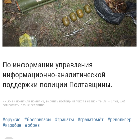
По информации управления
информационно-аналитической
поддержки полиции Полтавщины.
Якщо ви помітили помилку, виділіть необхідний текст і натисніть Ctrl + Enter, щоб
повідомити про це редакцію
#оружие
#боеприпасы
#гранаты
#гранатомёт
#револьвер
#карабин
#обрез