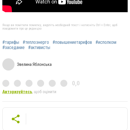
Якщо ви помітили помилку, виділіть необхідний текст і натисніть Ctrl + Enter, щоб
повідомити про це редакцію
#тарифы
#теплоэнерго
#повышениетарифов
#исполком
#заседание
#активисты
Эвелина Яблонська
0,0
Авторизуйтесь
, щоб оцінити