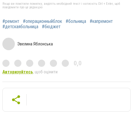
Якщо ви помітили помилку, виділіть необхідний текст і натисніть Ctrl + Enter, щоб
повідомити про це редакцію
#ремонт
#операционныйблок
#больница
#капремонт
#детскаябольница
#бюджет
Эвелина Яблонська
0,0
Авторизуйтесь
, щоб оцінити