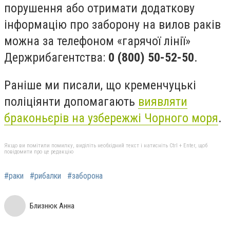
порушення або отримати додаткову
інформацію про заборону на вилов раків
можна за телефоном «гарячої лінії»
Держрибагентства:
0 (800) 50-52-50
.
Раніше ми писали, що кременчуцькі
поліціянти допомагають
виявляти
браконьєрів на узбережжі Чорного моря
.
Якщо ви помітили помилку, виділіть необхідний текст і натисніть Ctrl + Enter, щоб
повідомити про це редакцію
#раки
#рибалки
#заборона
Близнюк Анна