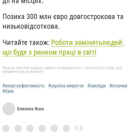
дії на місцях.
Позика 300 млн євро довгострокова та
низьковідсоткова.
Читайте також:
Роботи
замінять
людей:
що буде з ринком праці в світі
Якщо ви помітили помилку, виділіть необхідний текст і натисніть Ctrl + Enter, щоб
повідомити про це редакцію
#енергоефективність
#україна мінрегон
#заклади
#позички
#банк
Близнюк Анна
0,0