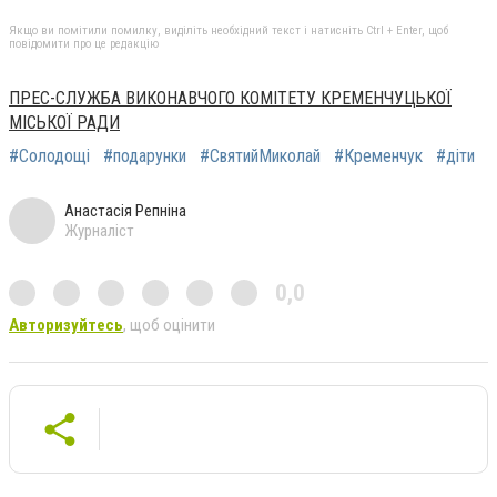
Якщо ви помітили помилку, виділіть необхідний текст і натисніть Ctrl + Enter, щоб
повідомити про це редакцію
ПРЕС-СЛУЖБА ВИКОНАВЧОГО КОМІТЕТУ КРЕМЕНЧУЦЬКОЇ
МІСЬКОЇ РАДИ
#Солодощі
#подарунки
#СвятийМиколай
#Кременчук
#діти
Анастасія Репніна
Журналіст
0,0
Авторизуйтесь
, щоб оцінити