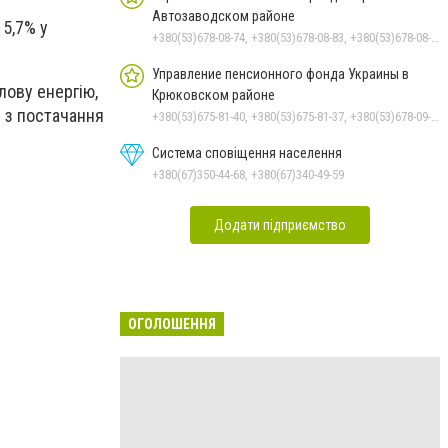
Автозаводском районе
 5,7% у
+380(53)678-08-74, +380(53)678-08-83, +380(53)678-08-41, +380(53)678-08-86, +380(53)678-09-05
Управление пенсионного фонда Украины в
лову енергію,
Крюковском районе
и з постачання
+380(53)675-81-40, +380(53)675-81-37, +380(53)678-09-01, +380(53)675-81-32, +380(53)675-81-33, +380(53)675-81-38, +380(53)675-81-31, +380(53)678-08-87
Система сповіщення населення
+380(67)350-44-68, +380(67)340-49-59
Додати підприємство
ОГОЛОШЕННЯ