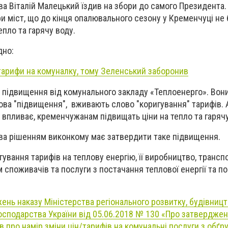
а Віталій Малецький їздив на збори до самого Президента.
мери міст, що до кінця опалювального сезону у Кременчуці не
пло та гарячу воду.
дно:
тарифи на комуналку, тому Зеленський заборонив
е підвищення від комунального закладу
«Теплоенерго». Вони
лова "підвищення", вживають слово "коригування" тарифів. 
е впливає, кременчужанам підвищать ціни на тепло та гарячу
ова рішенням виконкому має затвердити таке підвищення.
ування тарифів на теплову енергію, її виробництво, трансп
 споживачів та послуги з постачання теплової енергії та п
нь наказу Міністерства регіонального розвитку, будівницт
осподарства України від 05.06.2018 № 130 «Про затвердже
 про намір зміни цін/тарифів на комунальні послуги з обґ