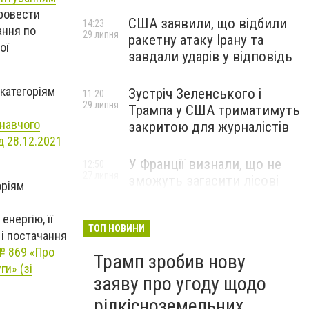
провести
США заявили, що відбили
14:23
ання по
29 липня
ракетну атаку Ірану та
ої
завдали ударів у відповідь
 категоріям
Зустріч Зеленського і
11:20
29 липня
Трампа у США триматимуть
навчого
закритою для журналістів
д 28.12.2021
У Франції визнали, що не
12:50
27 липня
зможуть загасити лісові
оріям
пожежі біля Бордо до осені
нергію, її
ТОП НОВИНИ
 і постачання
 № 869 «Про
Трамп зробив нову
и» (зі
заяву про угоду щодо
рідкісноземельних