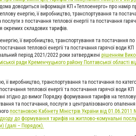
дома доводиться інформація КП «Теплоенерго» про намір 
еплову енергію, її виробництво, транспортування та постач
 послуги з постачання теплової енергії та постачання гаряч
я окремих складових тарифів.
енергію, її виробництво, транспортування та постачання по
постачання теплової енергії та постачання гарячої води КП
вальний період 2021/2022 роки затверджені
рішенням Вико
міської ради Кременчуцького району Полтавської області ві
ію, її виробництво, транспортування та постачання по катег
постачання теплової енергії та постачання гарячої води КП
ні згідно до
вимог Порядку формування тарифів на теплову е
вання та постачання, послуги з централізованого опалення
ного
постановою Кабінету Міністрів України від 01.06.2011
дходу до формування тарифів на житлово-комунальні послуг
) (далі – Порядок).