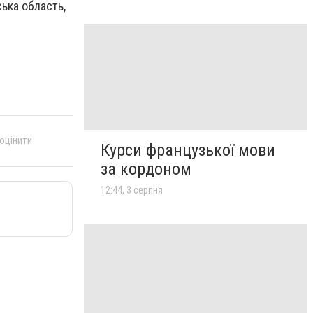
ська область,
 оцінити
Курси французької мови
за кордоном
12:44, 3 серпня