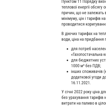
Пунктом 11 Порядку визн
теплової енергії обсягу 
причин, що не залежать 
мінімуму, цін і тарифів 
проводитися коригування
В діючих тарифах
на теп
води, ціна на придбання
для потреб населе
«Газопостачальна к
для бюджетних устан
1000 м³ без ПДВ;
інших споживачів (
додаткової угоди д
16.11.2021.
У січні 2022 року ціна д
без урахування тарифів н
витрати на паливо в ціло