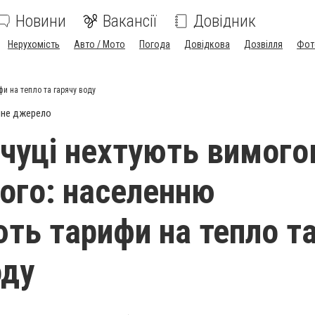
Новини
Вакансії
Довідник
Нерухомість
Авто / Мото
Погода
Довідкова
Дозвілля
Фот
и на тепло та гарячу воду
йне джерело
чуці нехтують вимог
ого: населенню
ть тарифи на тепло т
оду