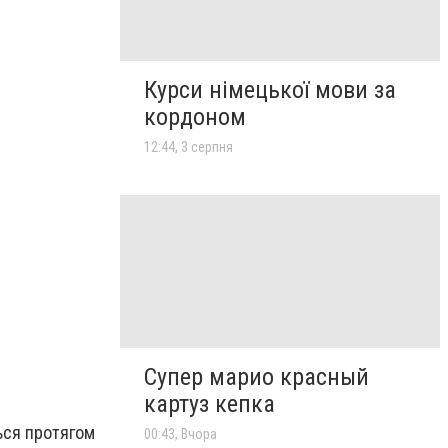
Курси німецької мови за
кордоном
12:44, 3 серпня
Супер марио красный
картуз кепка
ься протягом
00:43, Вчора