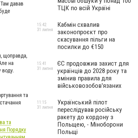
масові обшуки у понад 100
 Там давав
ТЦК по всій Україні
 буде
Кабмін схвалив
15:42
31 липня
законопроєкт про
скасування пільги на
посилки до €150
, щоправда,
Але на
ЄС продовжив захист для
15:41
31 липня
 воду.
українців до 2028 року та
змінив правила для
військовозобов'язаних
ортування та
Український пілот
остачання
11:15
31 липня
переслідував російську
ракету до кордону з
ва та
Польщею, - Міноборони
ння Порядку
Польщі
рунтуванням