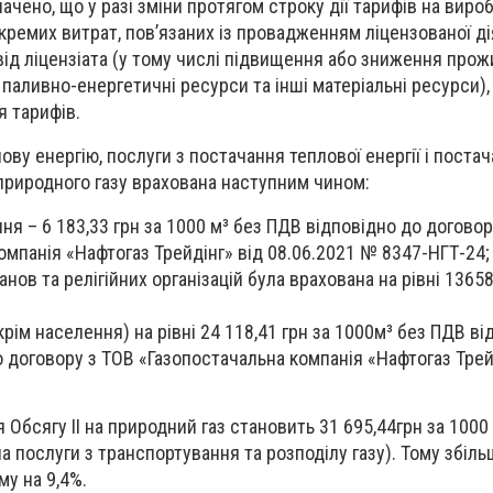
ачено, що у разі зміни протягом строку дії тарифів на виро
окремих витрат, пов’язаних із провадженням ліцензованої ді
від ліцензіата (у тому числі підвищення або зниження про
на паливно-енергетичні ресурси та інші матеріальні ресурси)
 тарифів.
лову енергію, послуги з постачання теплової енергії і постач
 природного газу врахована наступним чином:
ння –
6 183
,33 грн за 1000 м³ без ПДВ відповідно до догово
омпанія «Нафтогаз Трейдінг» від 08.06.2021 № 8347-НГТ-24;
ов та релігійних організацій була врахована на рівні
13
65
крім населення) на рівні
24 118,41
грн за 1000м³ без ПДВ ві
о договору з ТОВ «Газопостачальна компанія «Нафтогаз Трей
ля Обсягу ІІ на природний газ становить
31 695,44
грн за 1000
а послуги з транспортування та розподілу газу). Тому збіл
му на 9,4%.