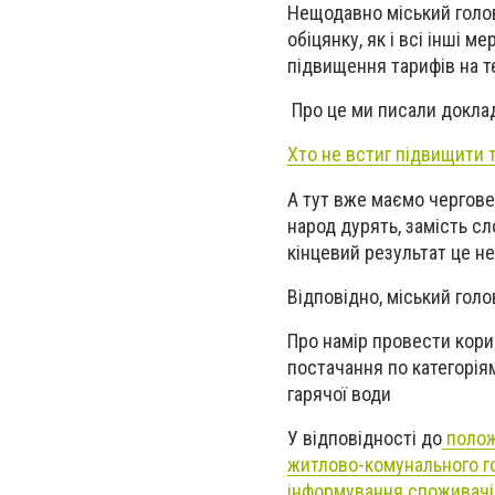
Нещодавно міський голов
обіцянку, як і всі інші 
підвищення тарифів на те
Про це ми писали докла
Хто не встиг підвищити 
А тут вже маємо чергов
народ дурять, замість с
кінцевий результат це н
Відповідно, міський гол
Про намір провести кориг
постачання по категоріям
гарячої води
У відповідності до
положе
житлово-комунального г
інформування споживачів