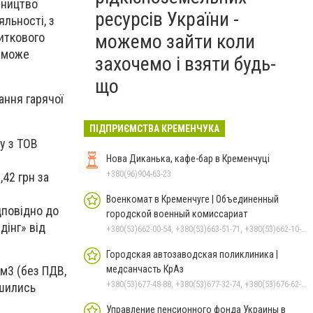
бництво
ресурсів України -
яльності, з
житкового
можемо зайти коли
, може
захочемо і взяти будь-
що
ання гарячої
ПІДПРИЄМСТВА КРЕМЕНЧУКА
ру з ТОВ
Нова Диканька, кафе-бар в Кременчуці
+380(96)904-63-23
8
,42 грн за
Военкомат в Кременчуге | Объединенный
дповідно до
городской военный комиссариат
дінг» від
+380(53)662-00-54, +380(53)663-51-71, +380(53)662-10-35
Городская автозаводская поликлиника |
медсанчасть КрАз
 м
3
(без ПДВ,
+380(53)677-48-88, +380(53)677-32-74, +380(53)676-62-99, +380536766187
ьшились
Управление пенсионного фонда Украины в