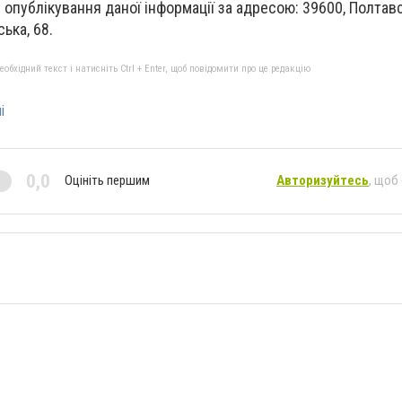
 опублікування даної інформації за адресою: 39600, Полтав
ська, 68.
бхідний текст і натисніть Ctrl + Enter, щоб повідомити про це редакцію
і
0,0
Оцініть першим
Авторизуйтесь
, щоб