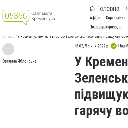
Головна
Афіша
Карта міста
Питання-відповідь
Головна
У Кременчуці нехтують вимогою Зеленського: населенню підвищують тариф
18:02, 5 січня 2022 р.
Наді
У Кремен
Эвелина Яблонська
Зеленськ
підвищую
гарячу в