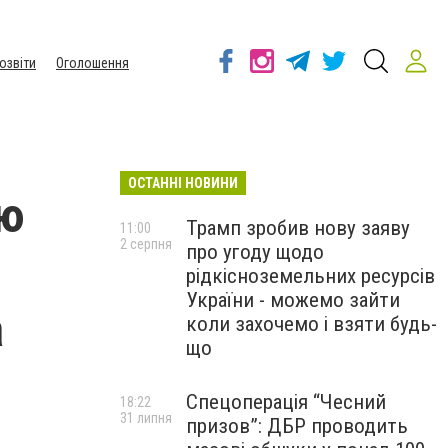
озвіти
Оголошення
ОСТАННІ НОВИНИ
ою
Трамп зробив нову заяву
11:00
2 серпня
про угоду щодо
рідкісноземельних ресурсів
України - можемо зайти
а
коли захочемо і взяти будь-
що
Спецоперація “Чесний
18:22
31 липня
призов”: ДБР проводить