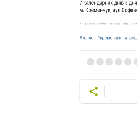
7 календарних днів з дня
м. Кременчук, вул.
Софіїв
Якщо ви помітили помилку, виділіть нео
#тепло
#кременчук
#грош