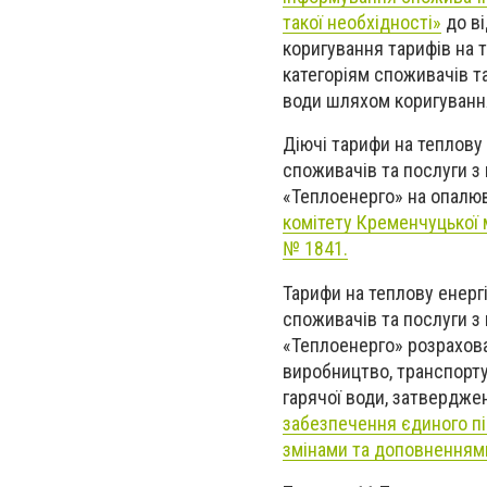
такої необхідності»
до ві
коригування тарифів на т
категоріям споживачів та
води
шляхом коригуванн
Діючі тарифи на теплову 
споживачів та послуги з 
«Теплоенерго» на опалю
комітету Кременчуцької 
№ 1841.
Тарифи на
теплову енерг
споживачів та послуги з 
«Теплоенерго»
розрахова
виробництво, транспорту
гарячої води, затвердже
забезпечення єдиного пі
змінами та доповненнями