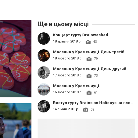
Ще в цьому місці
Концерт гурту Brainwashed
18 травня 2018 р.
43
Масляна у Кременчуці.День третій.
18 лютого 2018 р.
79
Масляна у Кременчуці.День другий.
17 лютого 2018 р.
73
Масляна у Кременчуці.
16 лютого 2018 р.
61
Виступ гурту Brains on Holidays на площі
14 січня 2018 р.
39