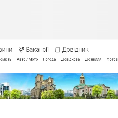
вини
Вакансії
Довідник
омість
Авто / Мото
Погода
Довідкова
Дозвілля
Фотоз