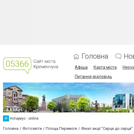
Головна
Но
Афіша
Карта міста
Нерух
Питання-відповідь
Н
Нотариус - online
Головна
Фотозвіти
Площа Перемоги
Фінал акції "Серце до серця"