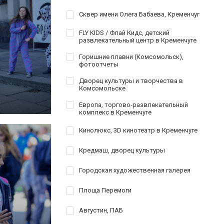
Сквер имени Олега Бабаева, Кременчуг
FLY KIDS / Флай Кидс, детский
развлекательный центр в Кременчуге
Горишние плавни (Комсомольск),
фотоотчеты
Дворец культуры и творчества в
Комсомольске
Европа, торгово-развлекательный
комплекс в Кременчуге
Кинолюкс, 3D кинотеатр в Кременчуге
Кредмаш, дворец культуры
Городская художественная галерея
Площа Перемоги
Августин, ПАБ