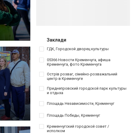
Заклади
ГДК, Городской дворец культуры
05366 Новости Кременчуга, афиша
Кременчуга, фото Кременчуга
Острів розваг, сімейно-розважальний
центр в Кременчуге
Приднепровский городской парк культуры
и отдыха
Площадь Независимости, Кременчуг
Площадь Победы, Кременчуг
Кременчугский городской совет /
исполком