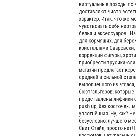
виртуальные походы по 
доставляют чисто эстет
характер. Итак, что же
чувствовать себя неотр
белья и аксессуаров. Н
для кормящих, для берем
кристаллами Сваровски, 
коррекции фигуры, эрот
приобрести трусики-слип
магазин предлагает корс
средней и сильной степе
выполненного из атласа,
бюстгальтеров, которые 
представлены лифчики с 
push up, без косточек, 
уплотнённая. Ну, как? Н
безусловно, лучшего мес
Свит Стайл, просто нет!
костюмов, натуральных 