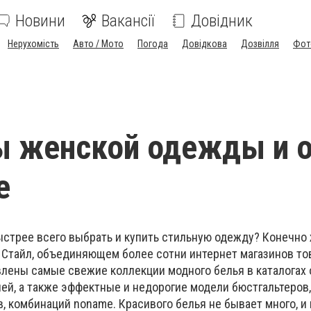
Новини
Вакансії
Довідник
Нерухомість
Авто / Мото
Погода
Довідкова
Дозвілля
Фот
ы женской одежды и 
е
ыстрее всего выбрать и купить стильную одежду? Конечно 
 Стайл, объединяющем более сотни интернет магазинов то
лены самые свежие коллекции модного белья в каталогах
ей, а также эффектные и недорогие модели бюстгальтеров,
в, комбинаций noname. Красивого белья не бывает много, и