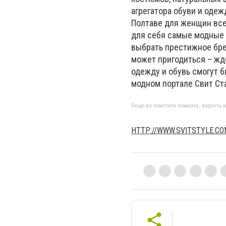
агрегатора обуви и оде
Полтаве для женщин все 
для себя самые модные с
выбрать престижное бре
может пригодиться – жде
одежду и обувь смогут б
модном портале Свит Ст
Якщо ви помітили помилку, виділіть нео
HTTP://WWW.SVITSTYLE.CO