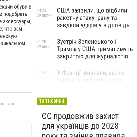
екции обуви в
США заявили, що відбили
14:23
е подобрать
29 липня
ракетну атаку Ірану та
е аксессуары,
завдали ударів у відповідь
, что вам
женскую
Зустріч Зеленського і
11:20
 уникальном
29 липня
Трампа у США триматимуть
закритою для журналістів
У Франції визнали, що не
12:50
27 липня
зможуть загасити лісові
пожежі біля Бордо до осені
ТОП НОВИНИ
 оцінити
ЄС продовжив захист
для українців до 2028
року та змінив правила