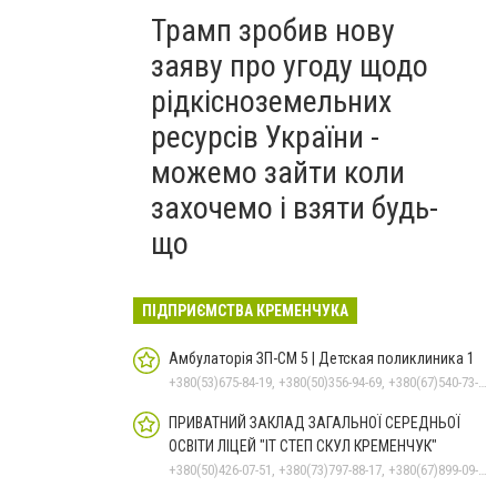
Трамп зробив нову
заяву про угоду щодо
рідкісноземельних
ресурсів України -
можемо зайти коли
захочемо і взяти будь-
що
ПІДПРИЄМСТВА КРЕМЕНЧУКА
Амбулаторія ЗП-СМ 5 | Детская поликлиника 1
+380(53)675-84-19, +380(50)356-94-69, +380(67)540-73-87
ПРИВАТНИЙ ЗАКЛАД ЗАГАЛЬНОЇ СЕРЕДНЬОЇ
ОСВІТИ ЛІЦЕЙ "ІТ СТЕП СКУЛ КРЕМЕНЧУК"
+380(50)426-07-51, +380(73)797-88-17, +380(67)899-09-16