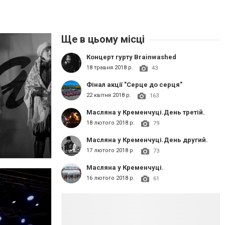
Ще в цьому місці
Концерт гурту Brainwashed
18 травня 2018 р.
43
Фінал акції "Серце до серця"
22 квітня 2018 р.
163
Масляна у Кременчуці.День третій.
18 лютого 2018 р.
79
Масляна у Кременчуці.День другий.
17 лютого 2018 р.
73
Масляна у Кременчуці.
16 лютого 2018 р.
61