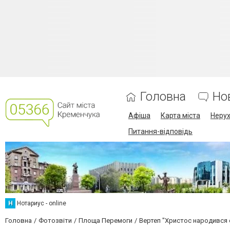
Головна
Но
Афіша
Карта міста
Нерух
Питання-відповідь
Н
Нотариус - online
Головна
Фотозвіти
Площа Перемоги
Вертеп "Христос народився 