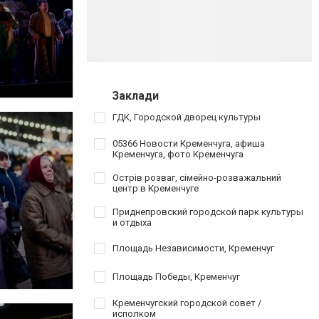
Заклади
ГДК, Городской дворец культуры
05366 Новости Кременчуга, афиша
Кременчуга, фото Кременчуга
Острів розваг, сімейно-розважальний
центр в Кременчуге
Приднепровский городской парк культуры
и отдыха
Площадь Независимости, Кременчуг
Площадь Победы, Кременчуг
Кременчугский городской совет /
исполком