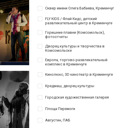
Сквер имени Олега Бабаева, Кременчуг
FLY KIDS / Флай Кидс, детский
развлекательный центр в Кременчуге
Горишние плавни (Комсомольск),
фотоотчеты
Дворец культуры и творчества в
Комсомольске
Европа, торгово-развлекательный
комплекс в Кременчуге
Кинолюкс, 3D кинотеатр в Кременчуге
Кредмаш, дворец культуры
Городская художественная галерея
Площа Перемоги
Августин, ПАБ