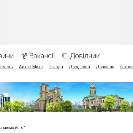
вини
Вакансії
Довідник
омість
Авто / Мото
Погода
Довідкова
Дозвілля
Фотоз
славімо його"