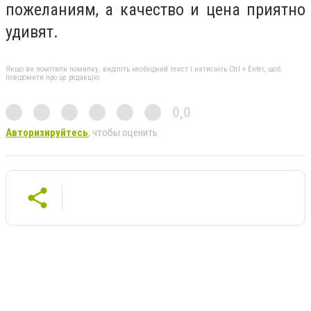
пожеланиям, а качество и цена приятно
удивят.
Якщо ви помітили помилку, виділіть необхідний текст і натисніть Ctrl + Enter, щоб
повідомити про це редакцію
0,0
Авторизируйтесь
, чтобы оценить