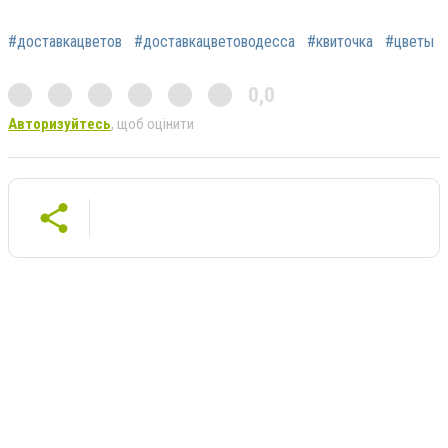
#доставкацветов
#доставкацветоводесса
#квиточка
#цветы
0,0
Авторизуйтесь
, щоб оцінити