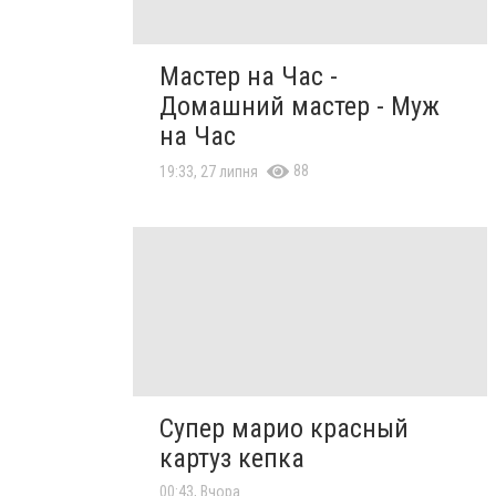
Мастер на Час -
Домашний мастер - Муж
на Час
88
19:33, 27 липня
Супер марио красный
картуз кепка
00:43, Вчора