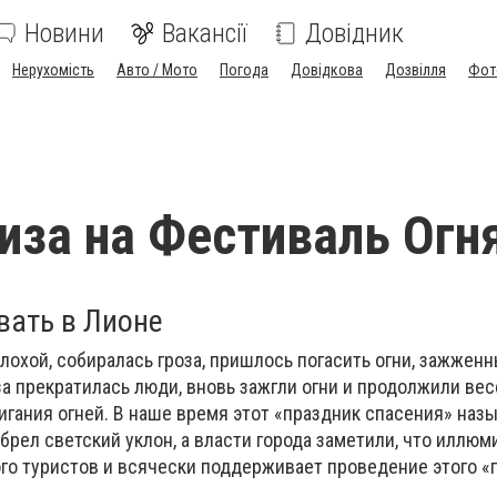
Новини
Вакансії
Довідник
Нерухомість
Авто / Мото
Погода
Довідкова
Дозвілля
Фот
иза на Фестиваль Огн
вать в Лионе
плохой, собиралась гроза, пришлось погасить огни, зажженн
за прекратилась люди, вновь зажгли огни и продолжили вес
игания огней. В наше время этот «праздник спасения» наз
брел светский уклон, а власти города заметили, что иллюм
го туристов и всячески поддерживает проведение этого «