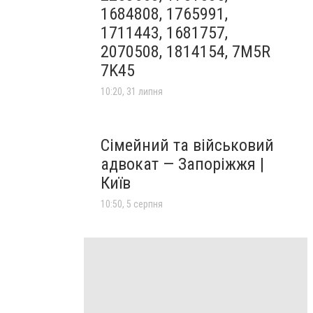
1684808, 1765991,
1711443, 1681757,
2070508, 1814154, 7M5R
7K45
10:20, 31 липня
Сімейний та військовий
адвокат — Запоріжжя |
Київ
10:50, 5 серпня