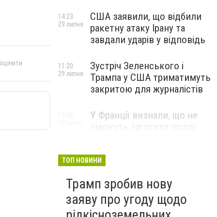
США заявили, що відбили
14:23
29 липня
ракетну атаку Ірану та
завдали ударів у відповідь
 оцінити
Зустріч Зеленського і
11:20
29 липня
Трампа у США триматимуть
закритою для журналістів
У Франції визнали, що не
12:50
27 липня
зможуть загасити лісові
пожежі біля Бордо до осені
ТОП НОВИНИ
Трамп зробив нову
заяву про угоду щодо
рідкісноземельних