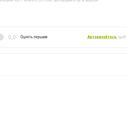
бхідний текст і натисніть Ctrl + Enter, щоб повідомити про це редакцію
0,0
Оцініть першим
Авторизуйтесь
, щоб