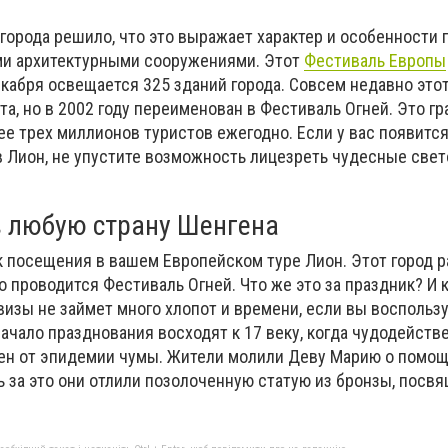
города решило, что это выражает характер и особенности 
ми архитектурными сооружениями. Этот
Фестиваль Европы
 декабря освещается 325 зданий города. Совсем недавно это
а, но в 2002 году переименован в Фестиваль Огней. Это г
е трех миллионов туристов ежегодно. Если у вас появитс
в Лион, не упустите возможность лицезреть чудесные све
 любую страну Шенгена
к посещения в вашем Европейском туре Лион. Этот город 
о проводится Фестиваль Огней. Что же это за праздник? И к
изы не займет много хлопот и времени, если вы воспольз
Начало празднования восходят к 17 веку, когда чудодейст
сен от эпидемии чумы. Жители молили Деву Марию о помощ
ь за это они отлили позолоченную статую из бронзы, пос