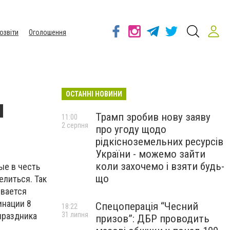
озвіти
Оголошення
ОСТАННІ НОВИНИ
я
Трамп зробив нову заяву
11:00
2 серпня
про угоду щодо
рідкісноземельних ресурсів
України - можемо зайти
коли захочемо і взяти будь-
ые в честь
що
елиться. Так
ывается
инации 8
Спецоперація “Чесний
18:22
праздника
31 липня
призов”: ДБР проводить