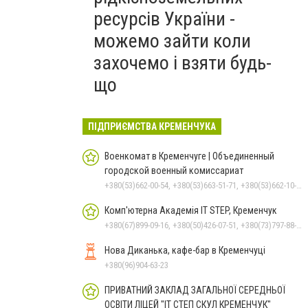
ресурсів України -
можемо зайти коли
захочемо і взяти будь-
що
ПІДПРИЄМСТВА КРЕМЕНЧУКА
Военкомат в Кременчуге | Объединенный
городской военный комиссариат
+380(53)662-00-54, +380(53)663-51-71, +380(53)662-10-35
Комп'ютерна Академія IT STEP, Кременчук
+380(67)899-09-16, +380(50)426-07-51, +380(73)797-88-17
Нова Диканька, кафе-бар в Кременчуці
+380(96)904-63-23
ПРИВАТНИЙ ЗАКЛАД ЗАГАЛЬНОЇ СЕРЕДНЬОЇ
ОСВІТИ ЛІЦЕЙ "ІТ СТЕП СКУЛ КРЕМЕНЧУК"