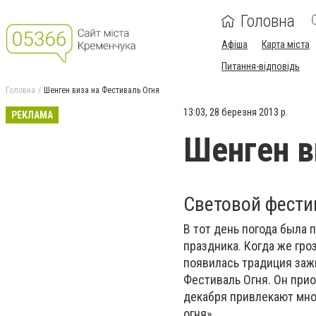
Головна
Афіша
Карта міста
Питання-відповідь
Головна
Шенген виза на Фестиваль Огня
13:03, 28 березня 2013 р.
РЕКЛАМА
Шенген в
Световой фести
В тот день погода была 
праздника. Когда же гро
появилась традиция заж
Фестиваль Огня. Он прио
декабря привлекают мно
огня».