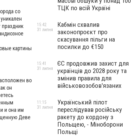
масові обшуки у понад 100
ТЦК по всій Україні
города со
уникален
Кабмін схвалив
15:42
т праздник
31 липня
законопроєкт про
рандиозное
скасування пільги на
я
посилки до €150
товые картины
ЄС продовжив захист для
15:41
31 липня
українців до 2028 року та
змінив правила для
расположен во
військовозобов'язаних
ак он
уетесь
Український пілот
венным
11:15
31 липня
переслідував російську
и и она им
ракету до кордону з
вященную Деве
Польщею, - Міноборони
Польщі