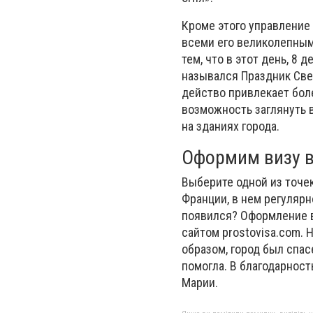
Кроме этого управление 
всеми его великолепны
тем, что в этот день, 8
назывался Праздник Свет
действо привлекает боле
возможность заглянуть 
на зданиях города.
Оформим визу в
Выберите одной из точе
Франции, в нем регулярн
появился? Оформление в
сайтом prostovisa.com. 
образом, город был спа
помогла. В благодарност
Марии.