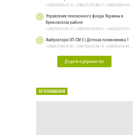
+380(50)426-07-51, +380(73)797-88-17, +380(67)899-09-16
Управление пенсионного фонда Украины в
Крюковском районе
+380(53)675-81-37, +380(53)678-09-01, +380(53)675-81-32, +380(53)675-81-40, +380(53)675-81-33, +380(53)675-81-38, +380(53)675-81-31, +380(53)678-08-87
Амбулаторія ЗП-СМ 5 | Детская поликлиника 1
+380(67)540-73-87, +380(53)675-84-19, +380(50)356-94-69
Додати підприємство
ОГОЛОШЕННЯ