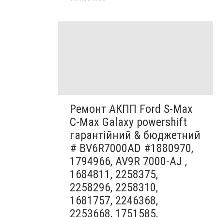
Ремонт АКПП Ford S-Max
C-Max Galaxy powershift
гарантійний & бюджетний
# BV6R7000AD #1880970,
1794966, AV9R 7000-AJ ,
1684811, 2258375,
2258296, 2258310,
1681757, 2246368,
2253668, 1751585,