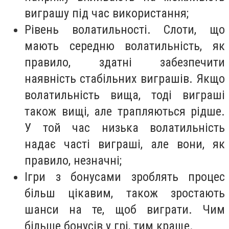
виграшу під час використання;
Рівень волатильності. Слоти, що
мають середню волатильність, як
правило, здатні забезпечити
наявність стабільних виграшів. Якщо
волатильність вища, тоді виграші
також вищі, але трапляються рідше.
У той час низька волатильність
надає часті виграші, але вони, як
правило, незначні;
Ігри з бонусами зроблять процес
більш цікавим, також зростають
шанси на те, щоб виграти. Чим
більше бонусів у грі, тим краще.