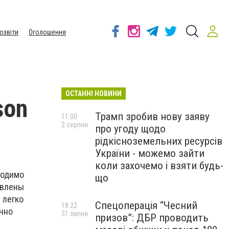
озвіти
Оголошення
ОСТАННІ НОВИНИ
son
Трамп зробив нову заяву
11:00
2 серпня
про угоду щодо
рідкісноземельних ресурсів
України - можемо зайти
коли захочемо і взяти будь-
ходимо
що
авлены
 легко
Спецоперація “Чесний
18:22
очно
31 липня
призов”: ДБР проводить