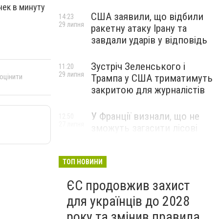
чек в минуту
США заявили, що відбили
14:23
29 липня
ракетну атаку Ірану та
завдали ударів у відповідь
Зустріч Зеленського і
11:20
29 липня
Трампа у США триматимуть
 оцінити
закритою для журналістів
У Франції визнали, що не
12:50
27 липня
зможуть загасити лісові
пожежі біля Бордо до осені
ТОП НОВИНИ
ЄС продовжив захист
для українців до 2028
року та змінив правила