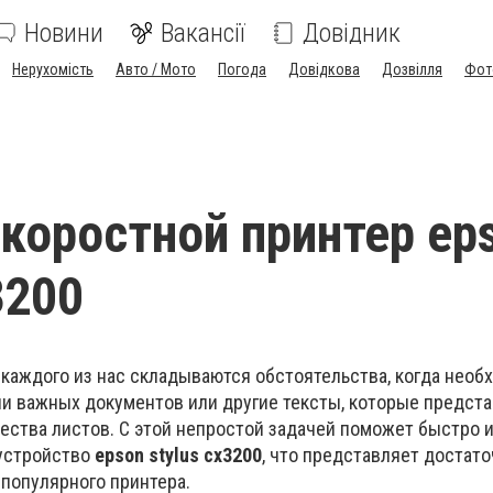
Новини
Вакансії
Довідник
Нерухомість
Авто / Мото
Погода
Довідкова
Дозвілля
Фот
коростной принтер ep
3200
 каждого из нас складываются обстоятельства, когда необ
ии важных документов или другие тексты, которые предст
ства листов. С этой непростой задачей поможет быстро и
 устройство
epson stylus cx3200
, что представляет достат
популярного принтера.