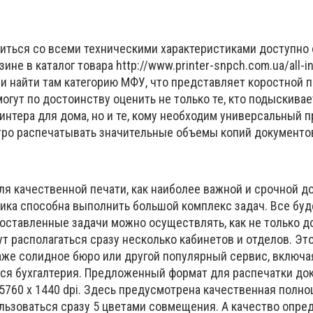
иться со всеми техническими характеристиками доступно 
ине в каталог товара http://www.printer-snpch.com.ua/all-i
 и найти там категорию МФУ, что представляет коростной 
гут по достоинству оценить не только те, кто подыскива
нтера для дома, но и те, кому необходим универсальный п
ро распечатывать значительные объемы копий документо
ля качественной печати, как наиболее важной и срочной д
ника способна выполнить большой комплекс задач. Все бу
поставленные задачи можно осуществлять, как не только до
ут располагаться сразу несколько кабинетов и отделов. Эт
даже солидное бюро или другой популярный сервис, включа
тся бухгалтерия. Предложенный формат для распечатки до
5760 х 1440 dpi. Здесь предусмотрена качественная полно
ользоваться сразу 5 цветами совмещения. А качество опре