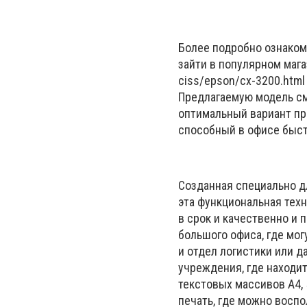
Более подробно ознаком
зайти в популярном магаз
ciss/epson/cx-3200.html
Предлагаемую модель смо
оптимальный вариант при
способный в офисе быст
Созданная специально д
эта функциональная тех
в срок и качественно и 
большого офиса, где мог
и отдел логистики или 
учреждения, где находи
текстовых массивов A4, 
печать, где можно восп