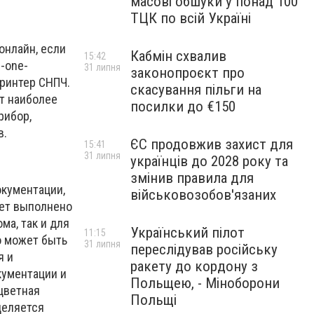
масові обшуки у понад 100
ТЦК по всій Україні
онлайн, если
Кабмін схвалив
15:42
n-one-
31 липня
законопроєкт про
принтер СНПЧ.
скасування пільги на
ет наиболее
посилки до €150
рибор,
в.
ЄС продовжив захист для
15:41
31 липня
українців до 2028 року та
змінив правила для
окументации,
військовозобов'язаних
дет выполнено
ма, так и для
Український пілот
11:15
о может быть
31 липня
переслідував російську
я и
ракету до кордону з
кументации и
Польщею, - Міноборони
цветная
Польщі
деляется