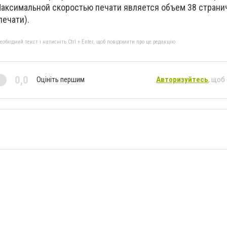
 Максимальной скоростью печати является объем 38 страни
печати).
бхідний текст і натисніть Ctrl + Enter, щоб повідомити про це редакцію
0,0
Оцініть першим
Авторизуйтесь
, щоб