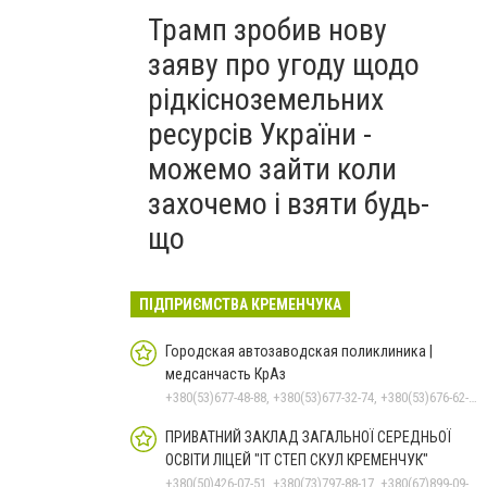
Трамп зробив нову
заяву про угоду щодо
рідкісноземельних
ресурсів України -
можемо зайти коли
захочемо і взяти будь-
що
ПІДПРИЄМСТВА КРЕМЕНЧУКА
Городская автозаводская поликлиника |
медсанчасть КрАз
+380(53)677-48-88, +380(53)677-32-74, +380(53)676-62-99, +380536766187
ПРИВАТНИЙ ЗАКЛАД ЗАГАЛЬНОЇ СЕРЕДНЬОЇ
ОСВІТИ ЛІЦЕЙ "ІТ СТЕП СКУЛ КРЕМЕНЧУК"
+380(50)426-07-51, +380(73)797-88-17, +380(67)899-09-16