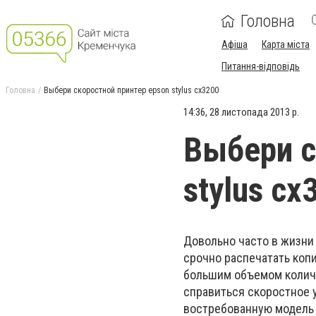
Головна
Афіша
Карта міста
Питання-відповідь
Головна
Выбери скоростной принтер epson stylus cx3200
14:36, 28 листопада 2013 р.
Выбери с
stylus cx
Довольно часто в жизни
срочно распечатать коп
большим объемом количе
справиться скоростное
востребованную модель 