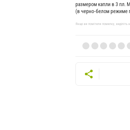
размером капли в 3 пл.
(в черно-белом режиме 
Якщо ви помітили помилку, виділіть нео