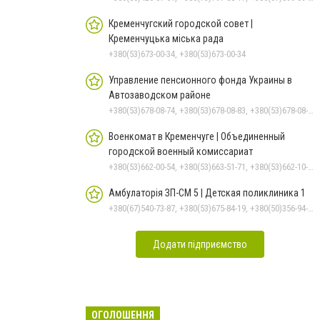
Кременчугский городской совет |
Кременчуцька міська рада
+380(53)673-00-34, +380(53)673-00-34
Управление пенсионного фонда Украины в
Автозаводском районе
+380(53)678-08-74, +380(53)678-08-83, +380(53)678-08-41, +380(53)678-08-86, +380(53)678-09-05
Военкомат в Кременчуге | Объединенный
городской военный комиссариат
+380(53)662-00-54, +380(53)663-51-71, +380(53)662-10-35
Амбулаторія ЗП-СМ 5 | Детская поликлиника 1
+380(67)540-73-87, +380(53)675-84-19, +380(50)356-94-69
Додати підприємство
ОГОЛОШЕННЯ