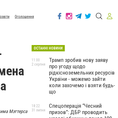
озвіти
Оголошення
ОСТАННІ НОВИНИ
т
Трамп зробив нову заяву
11:00
2 серпня
про угоду щодо
смена
рідкісноземельних ресурсів
України - можемо зайти
са
коли захочемо і взяти будь-
що
Спецоперація “Чесний
18:22
31 липня
жима Мэттерса
призов”: ДБР проводить