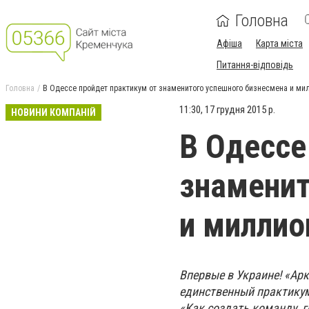
Головна
Афіша
Карта міста
Питання-відповідь
Головна
В Одессе пройдет практикум от знаменитого успешного бизнесмена и ми
11:30, 17 грудня 2015 р.
НОВИНИ КОМПАНІЙ
В Одессе
знаменит
и миллио
Впервые в Украине! «Ар
единственный практикум
«Как создать команду, г