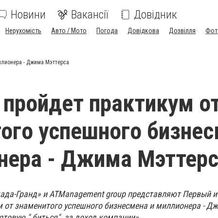
Новини
Вакансії
Довідник
Нерухомість
Авто / Мото
Погода
Довідкова
Дозвілля
Фот
ллионера - Джима Мэттерса
 пройдет практикум о
ого успешного бизне
нера - Джима Мэттер
када-Гранд» и ATManagement group представляют Первый и
 от знаменитого успешного бизнесмена и миллионера - Д
отовую " биться" за доход компании».