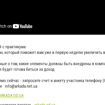
й с практикума:
ан, который поможет вам уже в первую неделю увеличить 
ные о том, какие элементы должны быть внедрены в комп
я будет готова биться за доход
мо сейчас - запросите счет и анкету участника телефону (
чте
info@arkada.net.ua
ARKADA.OD.UA
нсорских пакетах -
arkada.od.ua