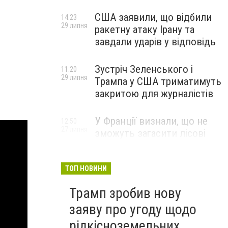
США заявили, що відбили
14:23
29 липня
ракетну атаку Ірану та
завдали ударів у відповідь
Зустріч Зеленського і
11:20
29 липня
Трампа у США триматимуть
закритою для журналістів
У Франції визнали, що не
12:50
27 липня
зможуть загасити лісові
пожежі біля Бордо до осені
ТОП НОВИНИ
Трамп зробив нову
заяву про угоду щодо
рідкісноземельних