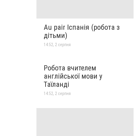
Au pair Іспанія (робота з
дітьми)
14:52, 2 серпня
Робота вчителем
англійської мови у
Таїланді
14:52, 2 серпня