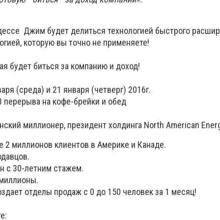
Одессе Джим будет делиться технологией быстрого расшир
огией, которую вы точно не применяете!
ая будет биться за компанию и доход!
аря (среда) и 21 января (четверг) 2016г.
 3 перерыва на кофе-брейки и обед
ский миллионер, президент холдинга North American Energ
2 миллионов клиентов в Америке и Канаде.
давцов.
с 30-летним стажем.
миллионы.
ает отделы продаж с 0 до 150 человек за 1 месяц!
е: