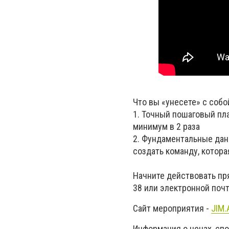
Что вы «унесете» с собо
1. Точный пошаговый пл
минимум в 2 раза
2. Фундаментальные дан
создать команду, котора
Начните действовать пря
38 или электронной по
Сайт мероприятия -
JIM.
Информация о ценах, спо