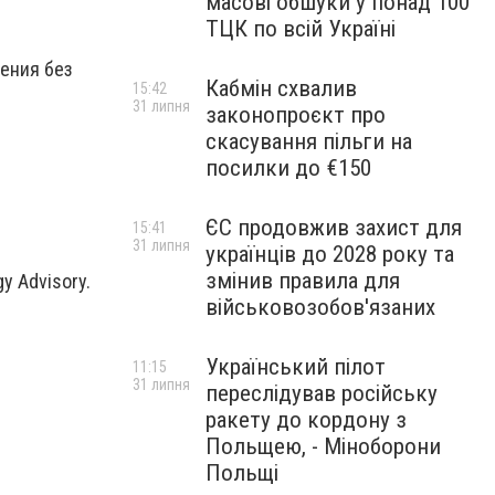
масові обшуки у понад 100
ТЦК по всій Україні
ения без
Кабмін схвалив
15:42
31 липня
законопроєкт про
скасування пільги на
посилки до €150
ЄС продовжив захист для
15:41
31 липня
українців до 2028 року та
змінив правила для
y Advisory.
військовозобов'язаних
Український пілот
11:15
31 липня
переслідував російську
ракету до кордону з
Польщею, - Міноборони
Польщі