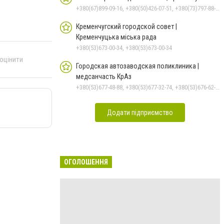
+380(67)899-09-16, +380(50)426-07-51, +380(73)797-88-17
Кременчугский городской совет |
Кременчуцька міська рада
+380(53)673-00-34, +380(53)673-00-34
 оцінити
Городская автозаводская поликлиника |
медсанчасть КрАз
+380(53)677-48-88, +380(53)677-32-74, +380(53)676-62-99, +380536766187
Додати підприємство
ОГОЛОШЕННЯ