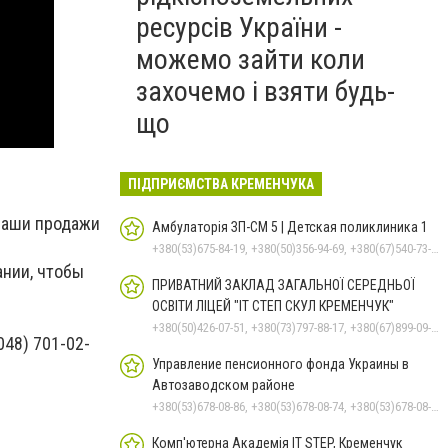
ресурсів України -
можемо зайти коли
захочемо і взяти будь-
що
ПІДПРИЄМСТВА КРЕМЕНЧУКА
ваши продажи
Амбулаторія ЗП-СМ 5 | Детская поликлиника 1
+380(53)675-84-19, +380(50)356-94-69, +380(67)540-73-87
ании, чтобы
ПРИВАТНИЙ ЗАКЛАД ЗАГАЛЬНОЇ СЕРЕДНЬОЇ
ОСВІТИ ЛІЦЕЙ "ІТ СТЕП СКУЛ КРЕМЕНЧУК"
+380(50)426-07-51, +380(73)797-88-17, +380(67)899-09-16
048) 701-02-
Управление пенсионного фонда Украины в
Автозаводском районе
+380(53)678-08-86, +380(53)678-08-74, +380(53)678-08-83, +380(53)678-08-41, +380(53)678-09-05
Комп'ютерна Академія IT STEP, Кременчук