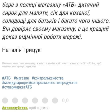
бере з полиці магазину «АТБ» дитячий
сирок для маляти, сік для коханої,
солодощі для батьків і багато чого іншого.
Він довіряє своєму магазину, а це кращий
доказ відмінної роботи мережі.
Наталія Грицук
Якщо ви помітили помилку, виділіть необхідний текст і натисніть Ctrl + Enter, щоб
повідомити про це редакцію
#АТБ
#магазин
#контролькачества
#международныйконтролькачествапродуктов
#супермаркетАТБ
0,0
Авторизуйтесь
, щоб оцінити