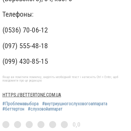
Телефоны:
(0536) 70-06-12
(097) 555-48-18
(099) 430-85-15
Якщо ви помітили помилку, виділіть необхідний текст і натисніть Ctrl + Enter, щоб
повідомити про це редакцію
HTTPS://BETTERTONE.COM.UA
#Проблемавыбора
#внутриушногослуховогоаппарата
#беттертон
#слуховойаппарат
0,0