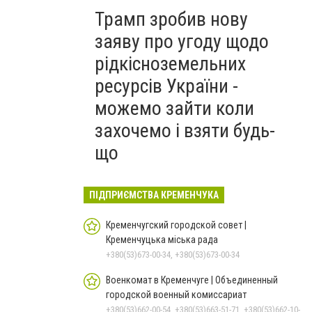
Трамп зробив нову
заяву про угоду щодо
рідкісноземельних
ресурсів України -
можемо зайти коли
захочемо і взяти будь-
що
ПІДПРИЄМСТВА КРЕМЕНЧУКА
Кременчугский городской совет |
Кременчуцька міська рада
+380(53)673-00-34, +380(53)673-00-34
Военкомат в Кременчуге | Объединенный
городской военный комиссариат
+380(53)662-00-54, +380(53)663-51-71, +380(53)662-10-35