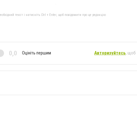
бхідний текст і натисніть Ctrl + Enter, щоб повідомити про це редакцію
0,0
Оцініть першим
Авторизуйтесь
, щоб