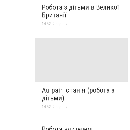
Робота з дітьми в Великої
Британії
14:52, 2 серпня
Au pair Іспанія (робота з
дітьми)
14:52, 2 серпня
Робота вчителем