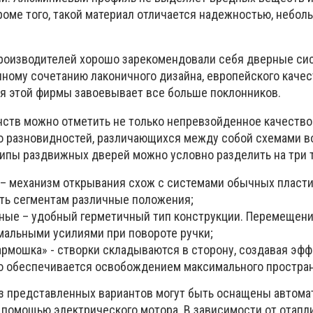
роме того, такой материал отличается надежностью, небол
производителей хорошо зарекомендовали себя дверные си
чному сочетанию лаконичного дизайна, европейского качес
я этой фирмы завоевывает все больше поклонников.
ств можно отметить не только непревзойденное качество
во разновидностей, различающихся между собой схемами 
ипы раздвижных дверей можно условно разделить на три т
– механизм открывания схож с системами обычных пласти
ть сегментам различные положения;
ые – удобный герметичный тип конструкции. Перемещени
мальными усилиями при повороте ручки;
армошка» - створки складываются в сторону, создавая эфф
о обеспечивается освобождением максимального простран
из представленных вариантов могут быть оснащены автом
 помощью электрического мотора. В зависимости от отап