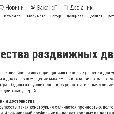
Новини
Вакансії
Довідник
Нерухомість
Авто / Мото
Погода
Довідкова
Дозвілля
Фот
ества раздвижных дв
ры и дизайнеры ищут принципиально новые решения для 
а и доступа в помещение максимального количества естес
атрат. Одним из лучших способов решить эти задачи являе
аздвижных дверей.
ки и достоинства
упкость, такая конструкция отличается прочностью, долг
ии. Алюминиевый профиль не выделяет вредных веществ и