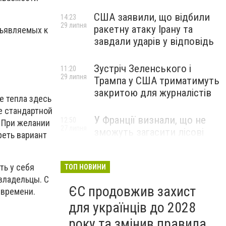
США заявили, що відбили
14:23
29 липня
ракетну атаку Ірану та
дъявляемых к
завдали ударів у відповідь
Зустріч Зеленського і
11:20
29 липня
Трампа у США триматимуть
закритою для журналістів
е тепла здесь
е стандартной
У Франції визнали, що не
12:50
 При желании
27 липня
зможуть загасити лісові
еть вариант
пожежі біля Бордо до осені
ть у себя
ТОП НОВИНИ
владельцы. С
ЄС продовжив захист
 времени.
для українців до 2028
року та змінив правила