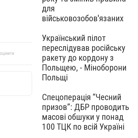
для
військовозобов'язаних
Український пілот
переслідував російську
 оцінити
ракету до кордону з
Польщею, - Міноборони
Польщі
Спецоперація “Чесний
призов”: ДБР проводить
масові обшуки у понад
100 ТЦК по всій Україні