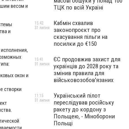
масові обшуки у понад 100
ьшим весом и
ТЦК по всій Україні
Кабмін схвалив
15:42
стемы
31 липня
законопроєкт про
тва и
скасування пільги на
посилки до €150
 исполнения,
возможных
ЄС продовжив захист для
15:41
ипа:
31 липня
українців до 2028 року та
змінив правила для
ковых окон и
військовозобов'язаних
е створки
Український пілот
11:15
31 липня
переслідував російську
ект
ракету до кордону з
ства.
Польщею, - Міноборони
атической
Польщі
ливаемости