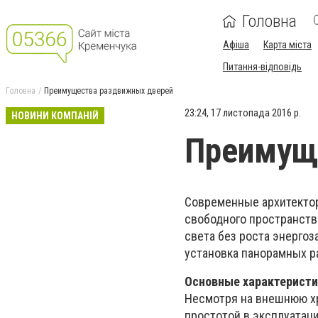
Головна
Афіша
Карта міста
Питання-відповідь
Головна
Преимущества раздвижных дверей
23:24, 17 листопада 2016 р.
НОВИНИ КОМПАНІЙ
Преимущ
Современные архитекто
свободного пространств
света без роста энергоз
установка панорамных р
Основные характеристи
Несмотря на внешнюю хр
простотой в эксплуатац