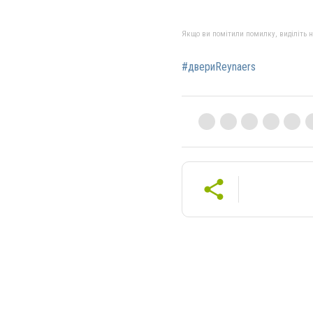
Якщо ви помітили помилку, виділіть нео
#двериReynaers