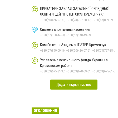
ПРИВАТНИЙ ЗАКЛАД ЗАГАЛЬНОЇ СЕРЕДНЬОЇ
ОСВІТИ ЛІЦЕЙ "ІТ СТЕП СКУЛ КРЕМЕНЧУК"
+380(50)426-07-51, +380(73)797-88-17, +380(67)899-09-16
Система сповіщення населення
+380(67)350-44-68, +380(67)340-49-59
Комп'ютерна Академія IT STEP, Кременчук
+380(67)899-09-16, +380(50)426-07-51, +380(73)797-88-17
Управление пенсионного фонда Украины в
Крюковском районе
+380(53)675-81-37, +380(53)678-09-01, +380(53)675-81-32, +380(53)675-81-40, +380(53)675-81-33, +380(53)675-81-38, +380(53)675-81-31, +380(53)678-08-87
Додати підприємство
ОГОЛОШЕННЯ