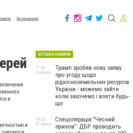
озвіти
Оголошення
ОСТАННІ НОВИНИ
ерей
Трамп зробив нову заяву
11:00
2 серпня
про угоду щодо
рідкісноземельних ресурсів
увеличения
України - можемо зайти
твенного
коли захочемо і взяти будь-
тся и
що
Спецоперація “Чесний
18:22
31 липня
овечностью и
призов”: ДБР проводить
 считается