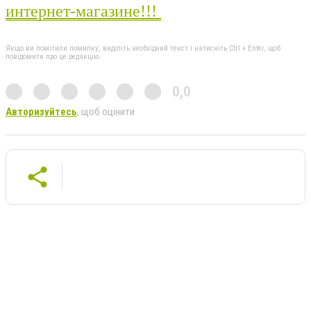
интернет-магазине!!!
Якщо ви помітили помилку, виділіть необхідний текст і натисніть Ctrl + Enter, щоб
повідомити про це редакцію
0,0
Авторизуйтесь
, щоб оцінити